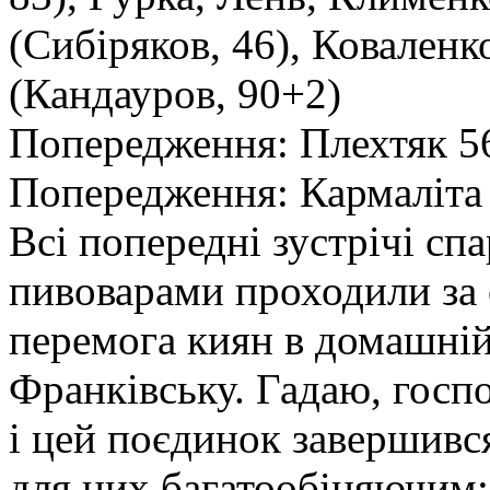
(Сибіряков, 46), Ковален
(Кандауров, 90+2)
Попередження: Плехтяк 56
Попередження: Кармаліта
Всі попередні зустрічі сп
пивоварами проходили за 
перемога киян в домашній 
Франківську. Гадаю, госпо
і цей поєдинок завершивс
для них багатообіцяючим: