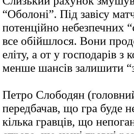
Слизький рахунок змушува
“Оболоні”. Під завісу мат
потенційно небезпечних “с
все обійшлося. Вони прод
еліту, а от у господарів 
менше шансів залишити “з
Петро Слободян (головний
передбачав, що гра буде н
кілька гравців, що непог