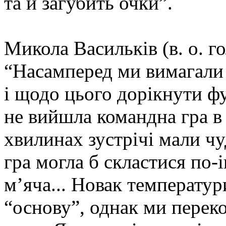
та й загубить очки”.
Микола Васильків (в. о. г
“Насамперед ми вимагали 
і щодо цього дорікнути ф
не вийшла командна гра в 
хвилинах зустрічі мали ч
гра могла б скластися п
м’яча... Новак температур
“основу”, однак ми перек