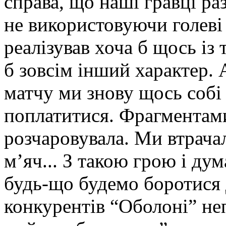
справа, що наші гравці раз
не використовуючи голев
реалізував хоча б щось із 
б зовсім інший характер. 
матчу ми знову щось собі 
поплатитися. Фрагментам
розчаровувала. Ми втрачал
м’яч... З такою грою і ду
будь-що будемо боротися 
конкурентів “Оболоні” не