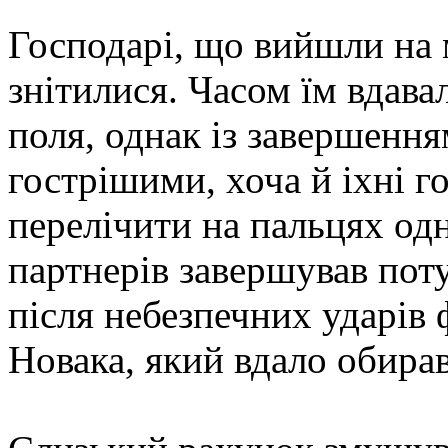
Господарі, що вийшли на 
знітилися. Часом їм вдав
поля, однак із завершення
гострішими, хоча й іхні 
перелічити на пальцях одн
партнерів завершував пот
після небезпечних ударів 
Новака, який вдало обира