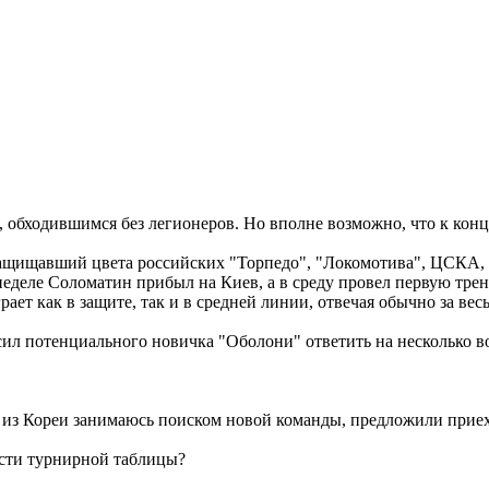
обходившимся без легионеров. Но вполне возможно, что к концу
щищавший цвета российских "Торпедо", "Локомотива", ЦСКА, "К
неделе Соломатин прибыл на Киев, а в среду провел первую тре
ает как в защите, так и в средней линии, отвечая обычно за весь
ил потенциального новичка "Оболони" ответить на несколько в
и из Кореи занимаюсь поиском новой команды, предложили приех
части турнирной таблицы?