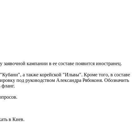
 заявочной кампании в ее составе появится иностранец.
убани", а также корейской "Ильвы". Кроме того, в составе
нировку под руководством Александра Рябоконя. Обозначить
 фланг.
опросов.
ать в Киев.