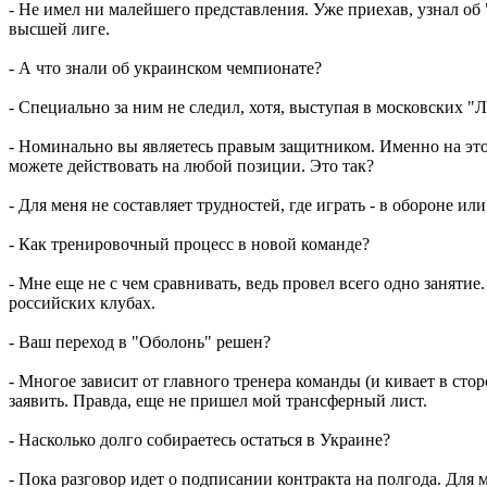
- Не имел ни малейшего представления. Уже приехав, узнал об "
высшей лиге.
- А что знали об украинском чемпионате?
- Специально за ним не следил, хотя, выступая в московских 
- Номинально вы являетесь правым защитником. Именно на этой
можете действовать на любой позиции. Это так?
- Для меня не составляет трудностей, где играть - в обороне и
- Как тренировочный процесс в новой команде?
- Мне еще не с чем сравнивать, ведь провел всего одно заняти
российских клубах.
- Ваш переход в "Оболонь" решен?
- Многое зависит от главного тренера команды (и кивает в сто
заявить. Правда, еще не пришел мой трансферный лист.
- Насколько долго собираетесь остаться в Украине?
- Пока разговор идет о подписании контракта на полгода. Для