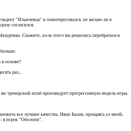
езидент "Ильичевца" и поинтересовался, не желаю ли я
разу согласился.
азуренко. Скажите, из-за этого вы решились перебраться в
 больше.
 в основе?
сять раз...
му же тренерский штаб проповедует прогрессивную модель игры.
новить все лучшие качества. Иван Балан, прощаясь со мной,
- я игрок "Оболони".