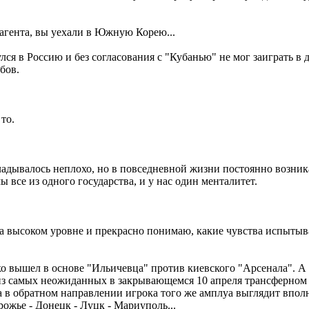
 агента, вы уехали в Южную Корею...
улся в Россию и без согласования с "Кубанью" не мог заиграть в
бов.
то.
кладывалось неплохо, но в повседневной жизни постоянно возник
 все из одного государства, и у нас один менталитет.
л на высоком уровне и прекрасно понимаю, какие чувства испыты
 вышел в основе "Ильичевца" против киевского "Арсенала". А 
н из самых неожиданных в закрывающемся 10 апреля трансферном
а в обратном направлении игрока того же амплуа выглядит впол
ожье - Донецк - Луцк - Мариуполь...