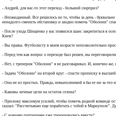
- Андрей, для вас-то этот переход - большой сюрприз?
- Неожиданный. Все решилось не то, чтобы за день - буквальн
ненадолго сменить обстановку и заодно помочь "Оболони" спас
- После ухода Шищенко у вас появился шанс закрепиться в осн
Киев?
- Вы правы. Футболисту в моем возрасте непозволительно про
- Перед тем как вопрос о переходе был решен, вы переговорил
- Нет, с тренером "Оболони" я не разговаривал. И, конечно же, 
- Задача "Оболони" на второй круг - спасти прописку в высшей 
- Она не из простых. Правда, невыполнимой я бы ее ни за что
- Каковы личные цели на остаток сезона?
- Приложу максимум усилий, чтобы помочь родной команде оста
сказал: "Рассчитываю еще поработать с тобой в Мариуполе". Ду
- С новыми партнерами уже тренировались вместе?