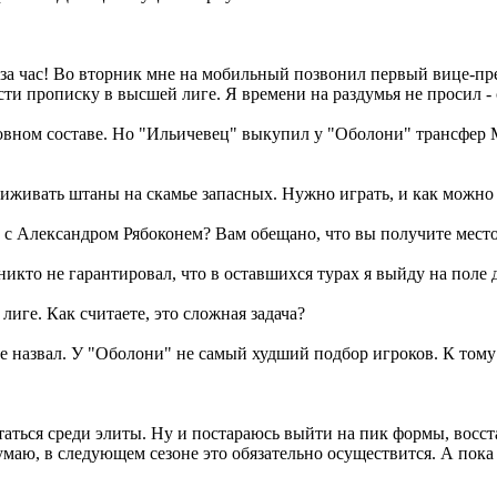
о за час! Во вторник мне на мобильный позвонил первый вице-пр
ти прописку в высшей лиге. Я времени на раздумья не просил - с
овном составе. Но "Ильичевец" выкупил у "Оболони" трансфер М
сиживать штаны на скамье запасных. Нужно играть, и как можно
и с Александром Рябоконем? Вам обещано, что вы получите место
никто не гарантировал, что в оставшихся турах я выйду на поле де
лиге. Как считаете, это сложная задача?
 не назвал. У "Оболони" не самый худший подбор игроков. К то
ться среди элиты. Ну и постараюсь выйти на пик формы, восста
маю, в следующем сезоне это обязательно осуществится. А пока 