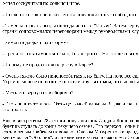
Успел соскучиться по большой игре.
- После того, как прошлой весной получили статус свободного
- Там я на правах аренды полгода играл за "Ильву". Затем верн
страны сопровождался переговорами между руководствами клу
- Зимой поддерживали форму?
- Тренировался самостоятельно, бегал кроссы. Но это не совсем 
- Почему не продолжили карьеру в Корее?
- Очень тяжело было приспособиться к их быту. На поле все с
Украине многое понятно. Это хотя и другая страна, но вышли мы
- Мечтаете вернуться в сборную?
- Это - не просто мечта. Это - цель моей карьеры. Я уже игра
это пройти.
Еще в воскресенье 28-летний полузащитник Андрей Конюшенко
будет выступать до конца текущего сезона. Его переход - оди
состав левым хавбеком пивоваров Олегом Мазуренко, то аренд
выступал за "Оболонь", отправившись затем по маршруту Запор